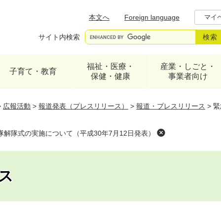
メニューを飛ばして本文へ
本文へ
Foreign language
マイ
サイト内検索
福祉・医療・
産業・しごと・
子育て・教育
保健・健康
事業者向け
>
広報活動
>
報道発表（プレスリリース）
>
報道・プレスリリース
>
緊
解隊式の実施について（平成30年7月12日発表）
ス