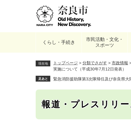
ペ
ー
ジ
の
先
頭
市民活動・文化・
で
くらし・手続き
スポーツ
す
。
トップページ
>
分類でさがす
>
市政情報
現在地
実施について（平成30年7月12日発表）
緊急消防援助隊第3次隊帰任及び奈良県大隊
足あと
報道・プレスリリー