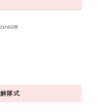
日)の6日間
隊解隊式