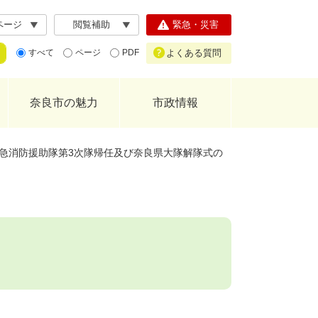
ページ
閲覧補助
緊急・災害
よくある質問
すべて
ページ
PDF
奈良市の魅力
市政情報
急消防援助隊第3次隊帰任及び奈良県大隊解隊式の