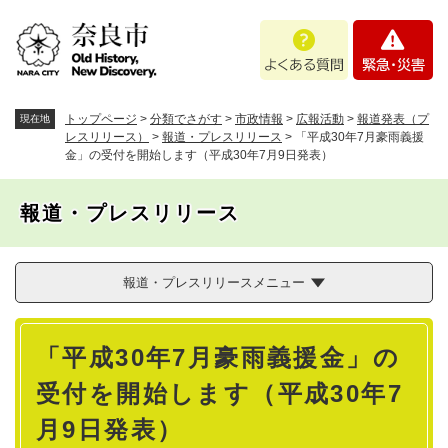
ペ
メニューを飛ばして本文へ
よ
緊
ー
く
急
ジ
あ
・
の
る
災
先
質
害
頭
トップページ
>
分類でさがす
>
市政情報
>
広報活動
>
報道発表（プ
現在地
問
で
レスリリース）
>
報道・プレスリリース
>
「平成30年7月豪雨義援
金」の受付を開始します（平成30年7月9日発表）
す
。
報道・プレスリリース
報道・プレスリリースメニュー
本
「平成30年7月豪雨義援金」の
文
受付を開始します（平成30年7
月9日発表）