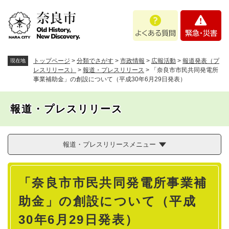
ペ
メニューを飛ばして本文へ
よ
緊
ー
く
急
ジ
あ
・
の
る
災
先
質
害
頭
トップページ
>
分類でさがす
>
市政情報
>
広報活動
>
報道発表（プ
現在地
問
で
レスリリース）
>
報道・プレスリリース
>
「奈良市市民共同発電所
事業補助金」の創設について（平成30年6月29日発表）
す
。
報道・プレスリリース
報道・プレスリリースメニュー
本
「奈良市市民共同発電所事業補
文
助金」の創設について（平成
30年6月29日発表）