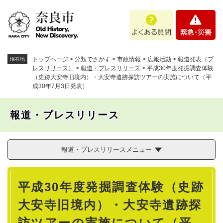
ペ
メニューを飛ばして本文へ
よ
緊
ー
く
急
ジ
あ
・
の
る
災
先
質
害
頭
トップページ
>
分類でさがす
>
市政情報
>
広報活動
>
報道発表（プ
現在地
問
で
レスリリース）
>
報道・プレスリリース
>
平成30年度発掘調査体験
（史跡大安寺旧境内）・大安寺遺跡探訪ツアーの実施について（平
す
成30年7月3日発表）
。
報道・プレスリリース
報道・プレスリリースメニュー
本
平成30年度発掘調査体験（史跡
文
大安寺旧境内）・大安寺遺跡探
訪ツアーの実施について（平