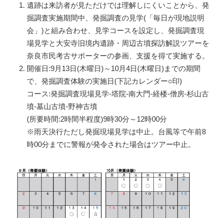
遺跡は来訪者が見ただけでは理解しにくいことから、発
掘調査実施期間中、発掘調査の見学(「毎日が現地説明
会」)と組み合わせ、見学コースを設定し、発掘調査現
場見学と大安寺旧境内遺跡・周辺古墳探訪解説ツアーを
奈良市民考古サポーターの参画、支援を得て実施する。
開催日:9月13日(木曜日)～10月4日(木曜日)までの期間
で、発掘調査体験の実施日(下記カレンダー○印)
コース:発掘調査現場見学-塔院-南大門-経楼-僧房-杉山古
墳-墓山古墳-野神古墳
(所要時間:2時間半程度)9時30分～12時00分
※雨天決行ただし発掘現場見学は中止。台風等で午前8
時00分までに警報が発令された場合はツアー中止。