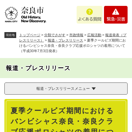
ペ
メニューを飛ばして本文へ
よ
緊
ー
く
急
ジ
あ
・
の
る
災
先
質
害
頭
トップページ
>
分類でさがす
>
市政情報
>
広報活動
>
報道発表（プ
現在地
問
で
レスリリース）
>
報道・プレスリリース
>
夏季クールビズ期間にお
けるバンビシャス奈良・奈良クラブ応援ポロシャツの着用について
す
（平成30年7月3日発表）
。
報道・プレスリリース
報道・プレスリリースメニュー
本
夏季クールビズ期間における
文
バンビシャス奈良・奈良クラ
ブ応援ポロシャツの着用につ