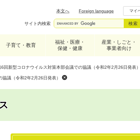
メニューを飛ばして本文へ
本文へ
Foreign language
マイ
サイト内検索
福祉・医療・
産業・しごと・
子育て・教育
保健・健康
事業者向け
第6回新型コロナウイルス対策本部会議での協議（令和2年2月26日発表
協議（令和2年2月26日発表）
ス
本