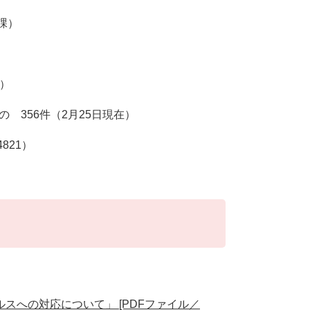
課）
0）
 356件（2月25日現在）
821）
スへの対応について」 [PDFファイル／