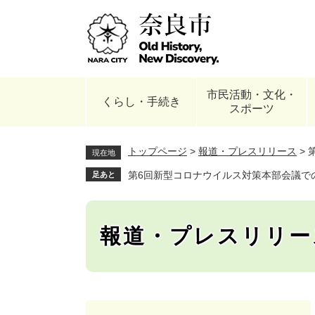
ペ
ー
ジ
の
先
頭
市民活動・文化・
で
くらし・手続き
スポーツ
す
。
トップページ
>
報道・プレスリリース
>
現在地
第6回新型コロナウイルス対策本部会議での
足あと
報道・プレスリリー