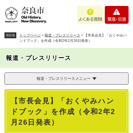
ペ
メニューを飛ばして本文へ
よ
緊
ー
く
急
ジ
あ
・
の
る
災
先
質
害
頭
トップページ
>
報道・プレスリリース
>
【市長会見】「おくやみハ
現在地
問
で
ンドブック」を作成（令和2年2月26日発表）
す
。
報道・プレスリリース
報道・プレスリリースメニュー
本
【市長会見】「おくやみハン
文
ドブック」を作成（令和2年2
月26日発表）