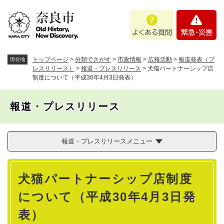
ペ
メニューを飛ばして本文へ
よ
緊
ー
く
急
ジ
あ
・
の
る
災
先
質
害
頭
トップページ
>
分類でさがす
>
市政情報
>
広報活動
>
報道発表（プ
現在地
問
で
レスリリース）
>
報道・プレスリリース
>
犬猫パートナーシップ店
制度について（平成30年4月3日発表）
す
。
報道・プレスリリース
報道・プレスリリースメニュー
本
犬猫パートナーシップ店制度
文
について（平成30年4月3日発
表）