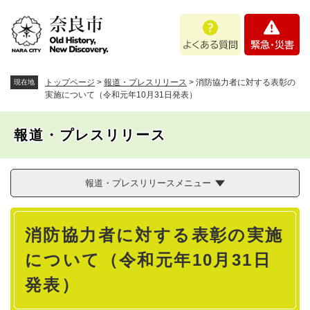
ペ
メニューを飛ばして本文へ
よ
緊
ー
く
急
ジ
あ
・
の
る
災
先
質
害
頭
トップページ
>
報道・プレスリリース
>
消防協力者に対する表彰の
現在地
問
で
実施について（令和元年10月31日発表）
す
。
報道・プレスリリース
報道・プレスリリースメニュー
本
消防協力者に対する表彰の実施
文
について（令和元年10月31日
発表）