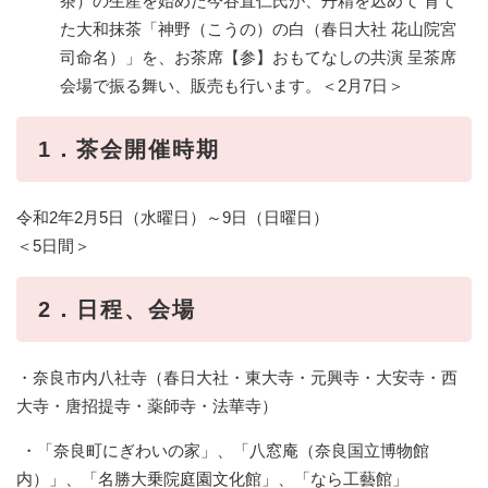
茶）の生産を始めた今谷直仁氏が、丹精を込めて 育て
た大和抹茶「神野（こうの）の白（春日大社 花山院宮
司命名）」を、お茶席【参】おもてなしの共演 呈茶席
会場で振る舞い、販売も行います。＜2月7日＞
1．茶会開催時期
令和2年2月5日（水曜日）～9日（日曜日）
＜5日間＞
2．日程、会場
・奈良市内八社寺（春日大社・東大寺・元興寺・大安寺・西
大寺・唐招提寺・薬師寺・法華寺）
・「奈良町にぎわいの家」、「八窓庵（奈良国立博物館
内）」、「名勝大乗院庭園文化館」、「なら工藝館」