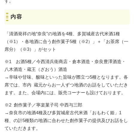
す。
内容
「清酒発祥の地“奈良”の地酒を4種、多賀城産古代米酒1種
（※1）・各地酒に合う創作菓子5種（※2）」＋「お茶席（一
席分）（※3）」がセット
※1 お酒5種／今西清兵衛商店・倉本酒造・奈良豊澤酒造・
八木酒造・蔵王（ざおう）酒造
→辛味や甘味、酸味といった旨味が際立つ5種となります。各
席では、市内 蔵元からお一人ずつ地酒のお話をしていただき
ます。また、会場内には、販売コーナーも設けております。
※2 創作菓子／寧楽菓子司 中西与三郎
→奈良市の地酒4種及び多賀城産古代米酒「おもわく姫」1
種、の計5種類の地酒に合わせた創作菓子の提供及びお話をし
ていただきます。