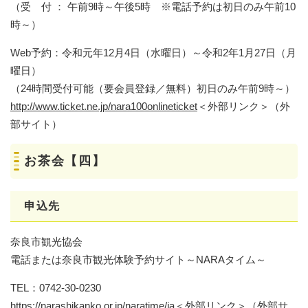
（受 付 ： 午前9時～午後5時 ※電話予約は初日のみ午前10
時～）
Web予約：令和元年12月4日（水曜日）～令和2年1月27日（月
曜日）
（24時間受付可能（要会員登録／無料）初日のみ午前9時～）
http://www.ticket.ne.jp/nara100onlineticket
＜外部リンク＞
（外
部サイト）
お茶会【四】
申込先
奈良市観光協会
電話または奈良市観光体験予約サイト～NARAタイム～
TEL：0742-30-0230
https://narashikanko.or.jp/naratime/ja
＜外部リンク＞
（外部サ