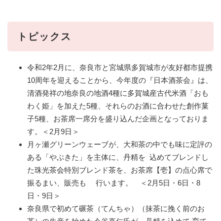
トピックス
令和2年2月に、奈良市と宮城県多賀城市が友好都市提携
10周年を迎えることから、今年度の『日本酒茶会』は、
清酒発祥の地奈良の地酒4種に多賀城産古代米酒「おも
わく姫」を加えた5種、それらのお酒に合わせた創作菓
子5種、お茶席一席分を盛り込んだ企画となっておりま
す。＜2月9日＞
月ヶ瀬グリーンウェーブが、大和茶の中でも味に定評の
ある「やぶきた」を主体に、丹精を 込めてブレンドし
た珠光茶会特別ブレンド茶を、お茶席【壱】の点心席で
振るまい、販売も 行います。 ＜2月5日・6日・8
日・9日＞
奈良県で初めて碾茶（てんちゃ）（抹茶に挽く前のお