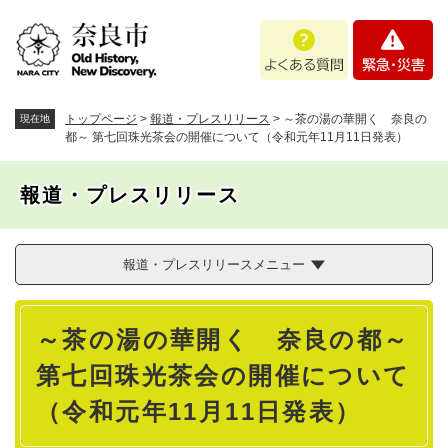
ペ
メニューを飛ばして本文へ
よ
緊
ー
く
急
ジ
あ
・
の
る
災
先
質
害
頭
トップページ
>
報道・プレスリリース
>
～茶の湯の華開く 奈良の
現在地
問
で
都～ 第七回珠光茶会の開催について（令和元年11月11日発表）
す
。
報道・プレスリリース
報道・プレスリリースメニュー
本
～茶の湯の華開く 奈良の都～
文
第七回珠光茶会の開催について
（令和元年11月11日発表）