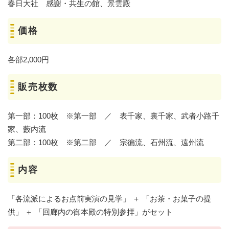
春日大社 感謝・共生の館、景雲殿
価格
各部2,000円
販売枚数
第一部：100枚 ※第一部 ／ 表千家、裏千家、武者小路千
家、藪内流
第二部：100枚 ※第二部 ／ 宗徧流、石州流、遠州流
内容
「各流派によるお点前実演の見学」 ＋ 「お茶・お菓子の提
供」 ＋ 「回廊内の御本殿の特別参拝」がセット