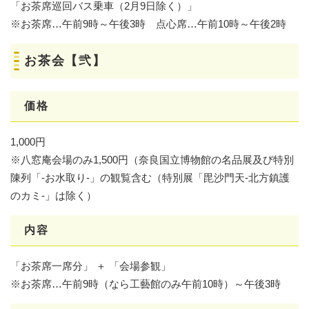
「お茶席巡回バス乗車（2月9日除く）」
※お茶席…午前9時～午後3時 点心席…午前10時～午後2時
お茶会【弐】
価格
1,000円
※八窓庵会場のみ1,500円（奈良国立博物館の名品展及び特別
陳列「-お水取り-」の観覧含む（特別展「毘沙門天-北方鎮護
のカミ-」は除く）
内容
「お茶席一席分」 ＋ 「会場参観」
※お茶席…午前9時（なら工藝館のみ午前10時）～午後3時