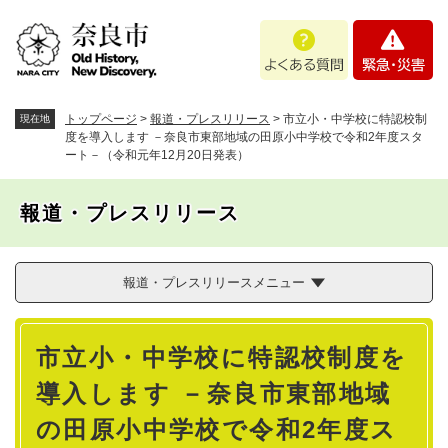
ペ
メニューを飛ばして本文へ
よ
緊
ー
く
急
ジ
あ
・
の
る
災
先
質
害
頭
トップページ
>
報道・プレスリリース
>
市立小・中学校に特認校制
現在地
問
で
度を導入します －奈良市東部地域の田原小中学校で令和2年度スタ
ート－（令和元年12月20日発表）
す
。
報道・プレスリリース
報道・プレスリリースメニュー
本
市立小・中学校に特認校制度を
文
導入します －奈良市東部地域
の田原小中学校で令和2年度ス