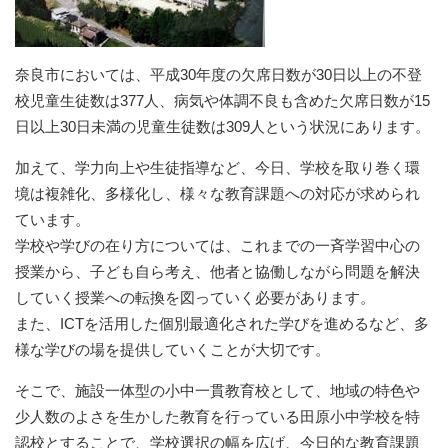
奈良市においては、平成30年度の欠席日数が30日以上の不登
校児童生徒数は377人、病気や体調不良も含めた欠席日数が15
日以上30日未満の児童生徒数は309人という状況にあります。
加えて、学力向上や生徒指導など、今日、学校を取り巻く環
境は複雑化、多様化し、様々な教育課題への対応が求められ
ています。
学校や学びの在り方については、これまでの一斉学習中心の
授業から、子ども自ら考え、他者と協働しながら問題を解決
していく授業への転換を図っていく必要があります。
また、ICTを活用した個別最適化された学びを進めるなど、多
様な学びの場を提供していくことが大切です。
そこで、施設一体型の小中一貫教育校として、地域の特色や
少人数のよさを生かした教育を行っている田原小中学校を特
認校とすることで、学校選択の幅を広げ、今日的な教育課題