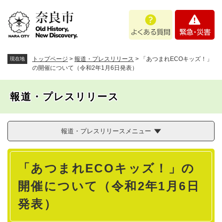
ペ
メニューを飛ばして本文へ
よ
緊
ー
く
急
ジ
あ
・
の
る
災
先
質
害
頭
トップページ
>
報道・プレスリリース
>
「あつまれECOキッズ！」
現在地
問
で
の開催について（令和2年1月6日発表）
す
。
報道・プレスリリース
報道・プレスリリースメニュー
本
「あつまれECOキッズ！」の
文
開催について（令和2年1月6日
発表）