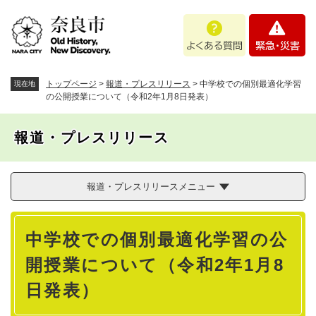
ペ
メニューを飛ばして本文へ
よ
緊
ー
く
急
ジ
あ
・
の
る
災
先
質
害
頭
トップページ
>
報道・プレスリリース
>
中学校での個別最適化学習
現在地
問
で
の公開授業について（令和2年1月8日発表）
す
。
報道・プレスリリース
報道・プレスリリースメニュー
本
中学校での個別最適化学習の公
文
開授業について（令和2年1月8
日発表）