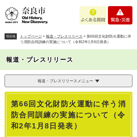
ペ
メニューを飛ばして本文へ
よ
緊
ー
く
急
ジ
あ
・
の
る
災
先
質
害
頭
トップページ
>
報道・プレスリリース
>
第66回文化財防火運動に伴
現在地
問
で
う消防合同訓練の実施について（令和2年1月8日発表）
す
。
報道・プレスリリース
報道・プレスリリースメニュー
本
第66回文化財防火運動に伴う消
文
防合同訓練の実施について（令
和2年1月8日発表）