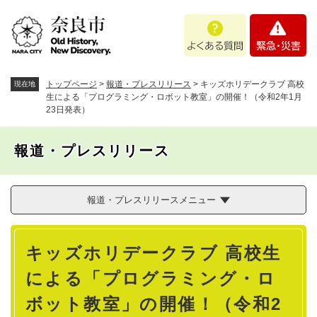
ペ
メニューを飛ばして本文へ
よ
緊
ー
く
急
ジ
あ
・
の
る
災
先
質
害
頭
トップページ
>
報道・プレスリリース
>
キッズホリデークラブ 高校
現在地
問
で
生による「プログラミング・ロボット教室」の開催！（令和2年1月
23日発表）
す
。
報道・プレスリリース
報道・プレスリリースメニュー
本
キッズホリデークラブ 高校生
文
による「プログラミング・ロ
ボット教室」の開催！（令和2