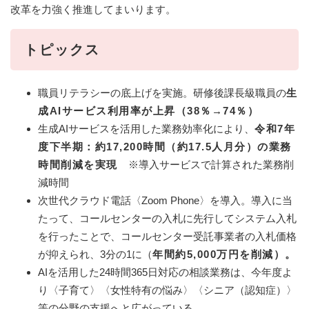
改革を力強く推進してまいります。
トピックス
職員リテラシーの底上げを実施。研修後課長級職員の
生
成AIサービス利用率が上昇（38％→74％）
生成AIサービスを活用した業務効率化により、
令和7年
度下半期：約17,200時間（約17.5人月分）の業務
時間削減を実現
※導入サービスで計算された業務削
減時間
次世代クラウド電話〈Zoom Phone〉を導入。導入に当
たって、コールセンターの入札に先行してシステム入札
を行ったことで、コールセンター受託事業者の入札価格
が抑えられ、3分の1に（
年間約5,000万円を削減）。
AIを活用した24時間365日対応の相談業務は、今年度よ
り〈子育て〉〈女性特有の悩み〉〈シニア（認知症）〉
等の分野の支援へと広がっている。