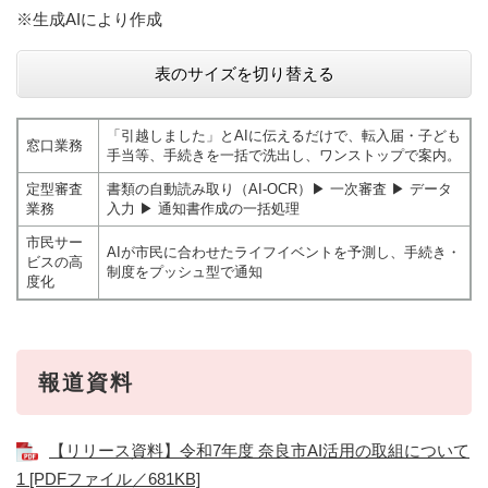
※生成AIにより作成​
表のサイズを切り替える
「引越しました」とAIに伝えるだけで、転入届・子ども
窓口業務
手当等、手続きを一括で洗出し、ワンストップで案内。
定型審査
書類の自動読み取り（AI-OCR）▶ 一次審査 ▶ データ
業務
入力 ▶ 通知書作成の一括処理
市民サー
AIが市民に合わせたライフイベントを予測し、手続き・
ビスの高
制度をプッシュ型で通知
度化
報道資料
【リリース資料】令和7年度 奈良市AI活用の取組について
1 [PDFファイル／681KB]