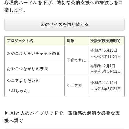
心理的ハードルを下げ、適切な公的支援への橋渡しを目
指します。
表のサイズを切り替える
プロジェクト名
対象
実証実験実施期間
令和7年5月13日
おやこよりそいチャット奈良
～令和8年1月31日
子育て世代
令和8年2月1日
おやこつながりAI奈良
～令和8年3月31日
シニアよりそいAI
令和7年12月4日
シニア層
～令和8年3月31日
「AIちゃん」
▶ AIと人のハイブリッドで、孤独感の解消や必要な支
援へ繋ぐ