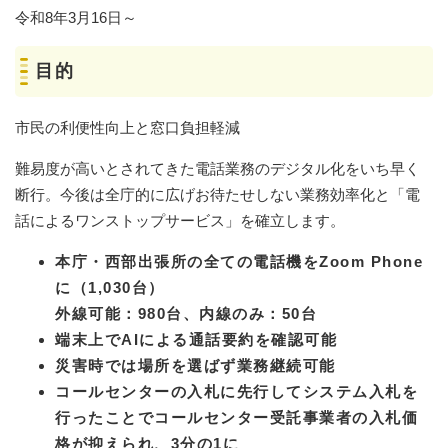
令和8年3月16日～
目的
市民の利便性向上と窓口負担軽減
難易度が高いとされてきた電話業務のデジタル化をいち早く
断行。今後は全庁的に広げお待たせしない業務効率化と「電
話によるワンストップサービス」を確立します。
本庁・西部出張所の全ての電話機をZoom Phone
に（1,030台）
外線可能：980台、内線のみ：50台
端末上でAIによる通話要約を確認可能
災害時では場所を選ばず業務継続可能
コールセンターの入札に先行してシステム入札を
行ったことでコールセンター受託事業者の入札価
格が抑えられ、3分の1に