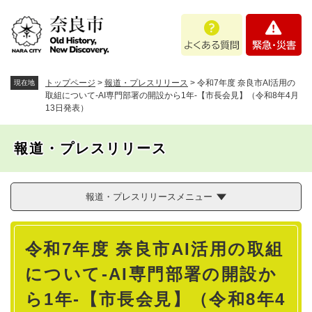
ペ
メニューを飛ばして本文へ
よ
緊
ー
く
急
ジ
あ
・
の
る
災
先
質
害
頭
トップページ
>
報道・プレスリリース
>
令和7年度 奈良市AI活用の
現在地
問
で
取組について-AI専門部署の開設から1年-【市長会見】（令和8年4月
13日発表）
す
。
報道・プレスリリース
報道・プレスリリースメニュー
本
令和7年度 奈良市AI活用の取組
文
について-AI専門部署の開設か
ら1年-【市長会見】（令和8年4