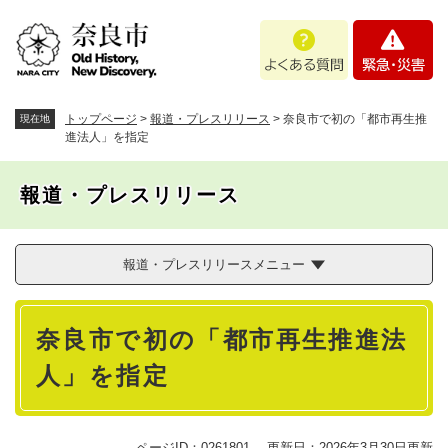
ペ
メニューを飛ばして本文へ
よ
緊
ー
く
急
ジ
あ
・
の
る
災
先
質
害
頭
トップページ
>
報道・プレスリリース
>
奈良市で初の「都市再生推
現在地
問
で
進法人」を指定
す
。
報道・プレスリリース
報道・プレスリリースメニュー
本
奈良市で初の「都市再生推進法
文
人」を指定
ページID：0261801
更新日：2026年3月30日更新