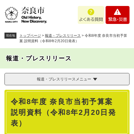
ペ
メニューを飛ばして本文へ
よ
緊
ー
く
急
ジ
あ
・
の
る
災
先
質
害
頭
トップページ
>
報道・プレスリリース
>
令和8年度 奈良市当初予算
現在地
問
で
案 説明資料（令和8年2月20日発表）
す
。
報道・プレスリリース
報道・プレスリリースメニュー
本
令和8年度 奈良市当初予算案
文
説明資料（令和8年2月20日発
表）