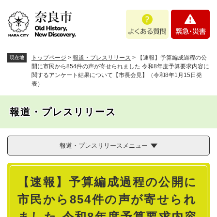
ペ
メニューを飛ばして本文へ
よ
緊
ー
く
急
ジ
あ
・
の
る
災
先
質
害
頭
トップページ
>
報道・プレスリリース
>
【速報】予算編成過程の公
現在地
問
で
開に市民から854件の声が寄せられました 令和8年度予算要求内容に
関するアンケート結果について【市長会見】（令和8年1月15日発
す
表）
。
報道・プレスリリース
報道・プレスリリースメニュー
本
【速報】予算編成過程の公開に
文
市民から854件の声が寄せられ
ました 令和8年度予算要求内容