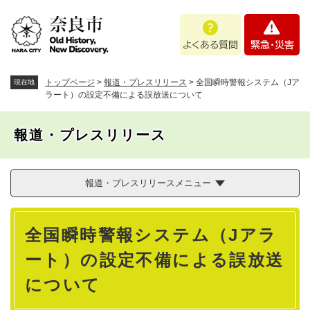
ペ
メニューを飛ばして本文へ
よ
緊
ー
く
急
ジ
あ
・
の
る
災
先
質
害
頭
トップページ
>
報道・プレスリリース
>
全国瞬時警報システム（Jア
現在地
問
で
ラート）の設定不備による誤放送について
す
。
報道・プレスリリース
報道・プレスリリースメニュー
本
全国瞬時警報システム（Jアラ
文
ート）の設定不備による誤放送
について