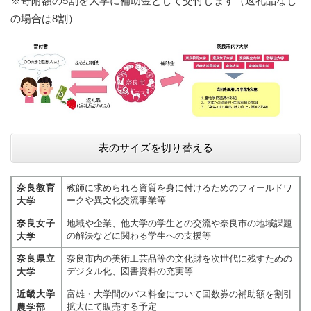
​※寄附額の5割を大学に補助金として交付します（返礼品なし
の場合は8割）
表のサイズを切り替える
奈良教育
教師に求められる資質を身に付けるためのフィールドワ
ークや異文化交流事業等
大学
奈良女子
地域や企業、他大学の学生との交流や奈良市の地域課題
の解決などに関わる学生への支援等
大学
奈良県立
奈良市内の美術工芸品等の文化財を次世代に残すための
デジタル化、図書資料の充実等
大学
近畿大学
富雄・大学間のバス料金について回数券の補助額を割引
拡大にて販売する予定
農学部