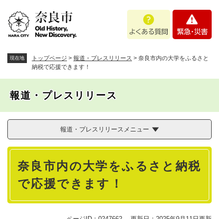
ペ
メニューを飛ばして本文へ
よ
緊
ー
く
急
ジ
あ
・
の
る
災
先
質
害
頭
トップページ
>
報道・プレスリリース
>
奈良市内の大学をふるさと
現在地
問
で
納税で応援できます！
す
。
報道・プレスリリース
報道・プレスリリースメニュー
本
奈良市内の大学をふるさと納税
文
で応援できます！
ページID：0247662
更新日：2025年9月11日更新