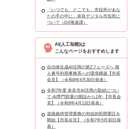
「いつでも、どこでも、市役所があな
たの手の中に」奈良デジタル市役所に
ついて（DX推進課）
AI(人工知能)は
こんなページをおすすめします
自治体生成AI活用の第2フェーズへ 個
人番号利用事務系への環境構築【市長
会見】（令和8年4月30日発表）
令和7年度 奈良市AI活用の取組につい
て-AI専門部署の開設から1年-【市長会
見】（令和8年4月13日発表）
道路維持管理業務の包括的民間委託を
開始【市長会見】（令和7年9月30日発
表）