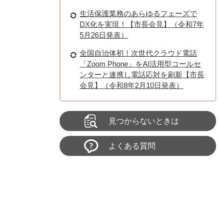
生活保護業務のあらゆるフェーズで
DX化を実現！【市長会見】（令和7年
5月26日発表）
全国自治体初！次世代クラウド電話
「Zoom Phone」をAI活用型コールセ
ンターと連携し電話応対を刷新【市長
会見】（令和8年2月10日発表）
見つからないときは
よくある質問