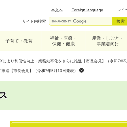
メニューを飛ばして本文へ
本文へ
Foreign language
マイ
サイト内検索
福祉・医療・
産業・しごと・
子育て・教育
保健・健康
事業者向け
DXにより利便性向上・業務効率化をさらに推進【市長会見】（令和7年5
推進【市長会見】（令和7年5月13日発表）
ス
本