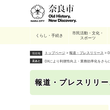
ペ
ー
ジ
の
先
頭
市民活動・文化・
で
くらし・手続き
スポーツ
す
。
トップページ
>
報道・プレスリリース
>
現在地
DXにより利便性向上・業務効率化をさらに
足あと
報道・プレスリリー