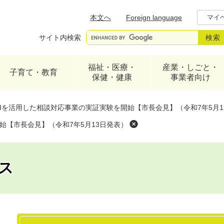
メニューを飛ばして本文へ
本文へ
Foreign language
マイ
サイト内検索
福祉・医療・
産業・しごと・
子育て・教育
保健・健康
事業者向け
AIを活用した相談対応事業の実証実験を開始【市長会見】（令和7年5月1
始【市長会見】（令和7年5月13日発表）
ス
本