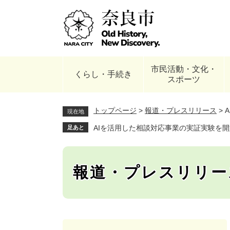
ペ
ー
ジ
の
先
頭
市民活動・文化・
で
くらし・手続き
スポーツ
す
。
トップページ
>
報道・プレスリリース
>
現在地
AIを活用した相談対応事業の実証実験を開
足あと
報道・プレスリリー