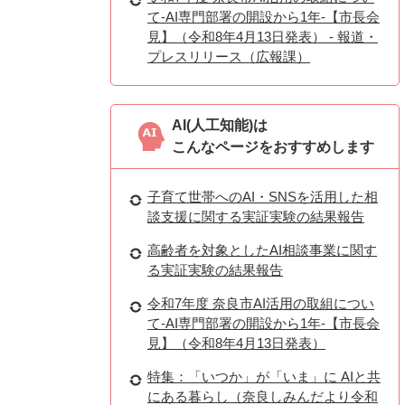
て-AI専門部署の開設から1年-【市長会
見】（令和8年4月13日発表） - 報道・
プレスリリース（広報課）
AI(人工知能)は
こんなページをおすすめします
子育て世帯へのAI・SNSを活用した相
談支援に関する実証実験の結果報告
高齢者を対象としたAI相談事業に関す
る実証実験の結果報告
令和7年度 奈良市AI活用の取組につい
て-AI専門部署の開設から1年-【市長会
見】（令和8年4月13日発表）
特集：「いつか」が「いま」に AIと共
にある暮らし（奈良しみんだより令和