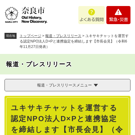
ペ
メニューを飛ばして本文へ
よ
緊
ー
く
急
ジ
あ
・
の
る
災
先
質
害
頭
トップページ
>
報道・プレスリリース
>
ユキサキチャットを運営す
現在地
問
で
る認定NPO法人D×Pと連携協定を締結します【市長会見】（令和6
年11月27日発表）
す
。
報道・プレスリリース
報道・プレスリリースメニュー
本
ユキサキチャットを運営する
文
認定NPO法人D×Pと連携協定
を締結します【市長会見】（令