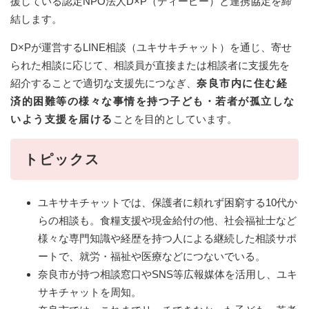
援している認定NPO法人D×P（ディーピー）と連携協定を締
結します。
D×Pが運営するLINE相談（ユキサキチャット）を通じ、寄せ
られた相談に応じて、相談員が直接または相談者に支援先を
紹介することで適切な支援先につなぎ、
奈良市内に住む経
済的困難等の様々な事情を持つ子ども・若者が孤立しな
いよう支援を届ける
ことを目的としています。
トピックス
ユキサキチャットでは、保護者に頼れず困窮する10代か
らの相談も。食糧支援や現金給付の他、社会福祉士など
様々な専門知識や経歴を持つ人による継続した相談サポ
ートで、就労・福祉や医療などにつないでいる。
奈良市が持つ相談窓口やSNS等広報媒体を活用し、ユキ
サキチャットを周知。