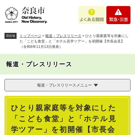
ペ
メニューを飛ばして本文へ
よ
緊
ー
く
急
ジ
あ
・
の
る
災
先
質
害
頭
トップページ
>
報道・プレスリリース
>
ひとり親家庭等を対象にし
現在地
問
で
た「こども食堂」と「ホテル見学ツアー」を初開催【市長会見】
（令和6年11月13日発表）
す
。
報道・プレスリリース
報道・プレスリリースメニュー
本
ひとり親家庭等を対象にした
文
「こども食堂」と「ホテル見
学ツアー」を初開催【市長会