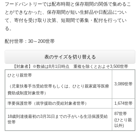
フードパントリーでは配布時期と保存期間の関係で集めるこ
とができなかった、保存期間が短い生鮮品や日配品につい
て、寄付を受け取り次第、短期間で募集・配付を行ってい
る。
配付世帯：30～200世帯
表のサイズを切り替える
【対象者】※数値は8月1日時点 重複を除くとおよそ3,500世帯
ひとり親世帯
3,089世帯
（児童扶養手当受給世帯もしくは、ひとり親家庭等医療
費助成制度対象世帯）
準要保護世帯（就学援助の受給対象者世帯）
1,674世帯
87世帯
18歳到達後最初の3月31日までの子がいる生活保護受給
(ひとり親
世帯
以外)