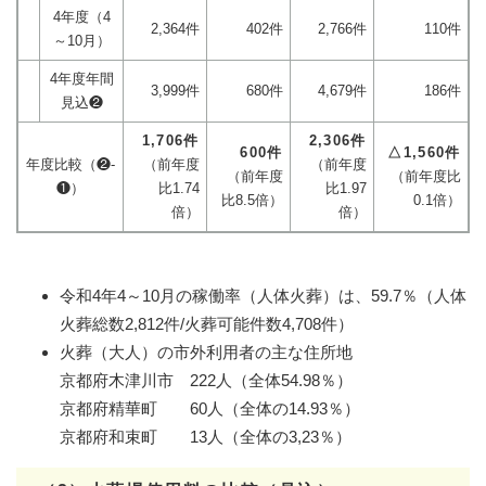
4年度（4
2,364件
402件
2,766件
110件
～10月）
4年度年間
3,999件
680件
4,679件
186件
見込❷
1,706
件
2,306
件
600
件
△1,560件
年度比較（❷-
（前年度
（前年度
（前年度
（前年度比
❶）
比1.74
比1.97
比8.5倍）
0.1倍）
倍）
倍）
令和4年4～10月の稼働率（人体火葬）は、59.7％（人体
火葬総数2,812件/火葬可能件数4,708件）
火葬（大人）の市外利用者の主な住所地
京都府木津川市 222人（全体54.98％）
京都府精華町 60人（全体の14.93％）
京都府和束町 13人（全体の3,23％）