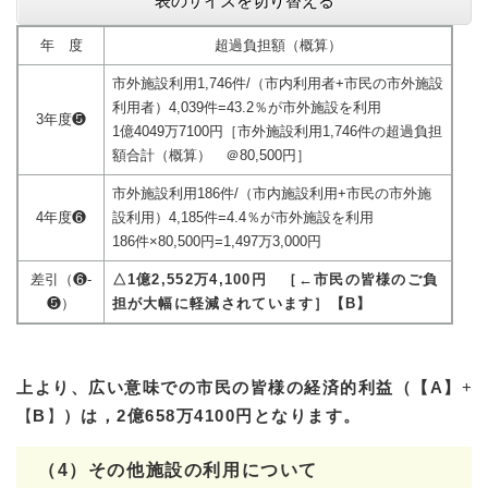
表のサイズを切り替える
年 度
超過負担額（概算）
市外施設利用1,746件/（市内利用者+市民の市外施設
利用者）4,039件=43.2％が市外施設を利用
3年度❺
1億4049万7100円［市外施設利用1,746件の超過負担
額合計（概算） ＠80,500円］
市外施設利用186件/（市内施設利用+市民の市外施
4年度❻
設利用）4,185件=4.4％が市外施設を利用
186件×80,500円=1,497万3,000円
差引（❻-
△1億2,552万4,100円 ［
←市民の皆様のご負
❺）
担が大幅に軽減されています］【B】
上より、広い意味での市民の皆様の経済的利益（【A】
+
【
B
】
）は，2億658万4100円となります。
（4）その他施設の利用について​