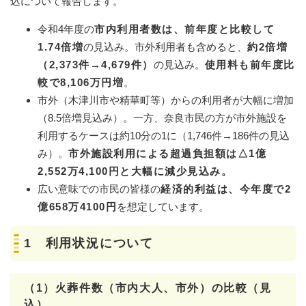
込について報告します。
令和4年度の
市内利用者数は、前年度と比較して
1.74倍増
の見込み。市外利用者も含めると、
約2倍増
（2,373件→4,679件）
の見込み。
使用料も前年度比
較で8,106万円増
。
市外（木津川市や精華町等）からの利用者が大幅に増加
（8.5倍増見込み）。一方、奈良市民の方が市外施設を
利用するケースは約10分の1に（1,746件→186件の見込
み）。
市外施設利用による超過負担額は△1億
2,552万4,100円と大幅に減少見込み。
広い意味での市民の皆様の
経済的利益は、今年度で2
億658万4100円
を想定しています。
1 利用状況について
（1）火葬件数（市内大人、市外）の比較（見
込）