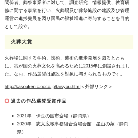
関係者、葬祭事業者に対して、調査研究、情報提供、教育研
修に関する事業を行い、火葬場及び葬祭施設の建設及び管理
運営の進捗発展を図り国民の福祉増進に寄与することを目的
として設立。
火葬大賞
火葬場に関する学術、技術、芸術の進歩発展を図るととも
に、我が国の火葬文化を高めるために2015年に創設されまし
た。なお、作品選奨は施設を対象に与えられるものです。
http://kasouken.c.ooco.jp/taisyou.html
＜外部リンク＞
過去の作品選奨受賞作品
2021年 伊豆の国市斎場（静岡県）
2020年 志太広域事務組合斎場会館 星山の苑（静岡
県）