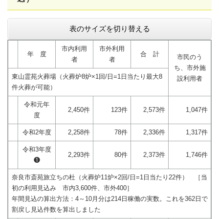
表のサイズを切り替える
市内利用
市外利用
年 度
合 計
市民のう
者
者
ち、市外施
東山霊苑火葬場（火葬炉8炉×1回/日=1日当たり最大8
設利用者
件火葬が可能）
令和元年
2,450件
123件
2,573件
1,047件
度
令和2年度
2,258件
78件
2,336件
1,317件
令和3年度
2,293件
80件
2,373件
1,746件
❶
奈良市斎苑旅立ちの杜（火葬炉11炉×2回/日=1日当たり22件） ［当
初の利用見込み 市内3,600件、市外400］
年間見込の算出方法：4～10月分は214日稼働の実数。これを362日で
割戻し見込件数を算出しました