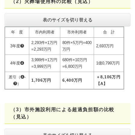
（2）火葬場使用料の比較（見込）
表のサイズを切り替える
年 度
市内利用者
市外利用者
合 計
2,293件×1万円
80件×5万円=400
3年度❸
2,693万円
=2,293万円
万円
3,999件×1万円
680件×10万円
4年度❹
1億0,799万円
=3,999万円
=6,800万円
差引（❹-
＋8,106万円
1,706
万円
6,400
万円
❸）
【A】
（3）市外施設利用による超過負担額の比較
（見込）