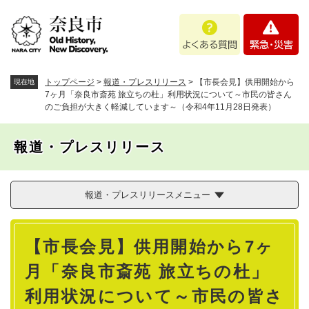
ペ
メニューを飛ばして本文へ
よ
緊
ー
く
急
ジ
あ
・
の
る
災
先
質
害
頭
トップページ
>
報道・プレスリリース
>
【市長会見】供用開始から
現在地
問
で
7ヶ月「奈良市斎苑 旅立ちの杜」利用状況について～市民の皆さん
のご負担が大きく軽減しています～（令和4年11月28日発表）
す
。
報道・プレスリリース
報道・プレスリリースメニュー
本
【市長会見】供用開始から7ヶ
文
月「奈良市斎苑 旅立ちの杜」
利用状況について～市民の皆さ