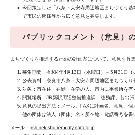
今回策定した「八条・大安寺周辺地区まちづくり基本
で市民の皆様等から広く意見を募集します。
パブリックコメント（意見）
まちづくりを推進するための計画案について、意見を募
募集期間：令和4年4月13日（水曜日）～5月31日
公表資料：奈良市八条・大安寺周辺地区まちづくり
対象：市在住・在勤・在学の人、市内に事業所を有
閲覧場所：JR新駅周辺整備推進課、総務課、各出
意見の提出方法：メール、FAXに計画名、意見、
他の団体は法人（団体）名・所在地・電話番号を書
メール：
jrshinekishuhen●city.nara.lg.jp