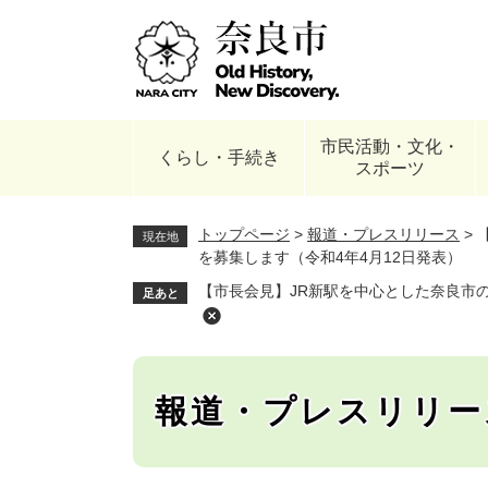
ペ
ー
ジ
の
先
頭
市民活動・文化・
で
くらし・手続き
スポーツ
す
。
トップページ
>
報道・プレスリリース
>
現在地
を募集します（令和4年4月12日発表）
【市長会見】JR新駅を中心とした奈良市の
足あと
報道・プレスリリー