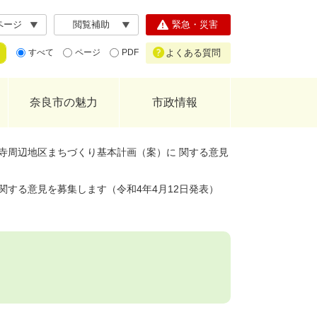
ページ
閲覧補助
緊急・災害
よくある質問
すべて
ページ
PDF
奈良市の魅力
市政情報
寺周辺地区まちづくり基本計画（案）に 関する意見
関する意見を募集します（令和4年4月12日発表）