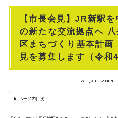
本
【市長会見】JR新駅
文
の新たな交流拠点へ 
区まちづくり基本計画
見を募集します（令和4
ページID：0200676
ページ内目次