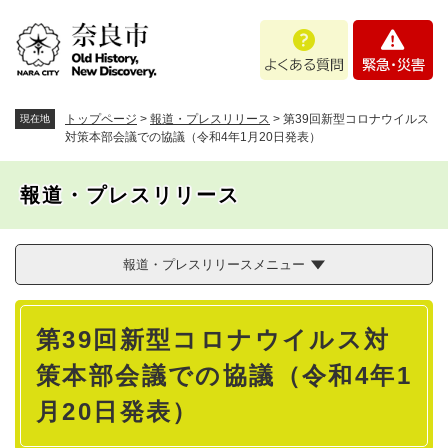
ペ
メニューを飛ばして本文へ
よ
緊
ー
く
急
ジ
あ
・
の
る
災
先
質
害
頭
トップページ
>
報道・プレスリリース
>
第39回新型コロナウイルス
現在地
問
で
対策本部会議での協議（令和4年1月20日発表）
す
。
報道・プレスリリース
報道・プレスリリースメニュー
本
第39回新型コロナウイルス対
文
策本部会議での協議（令和4年1
月20日発表）