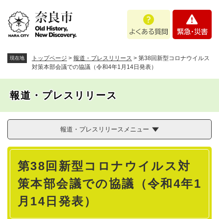
ペ
メニューを飛ばして本文へ
よ
緊
ー
く
急
ジ
あ
・
の
る
災
先
質
害
頭
トップページ
>
報道・プレスリリース
>
第38回新型コロナウイルス
現在地
問
で
対策本部会議での協議（令和4年1月14日発表）
す
。
報道・プレスリリース
報道・プレスリリースメニュー
本
第38回新型コロナウイルス対
文
策本部会議での協議（令和4年1
月14日発表）