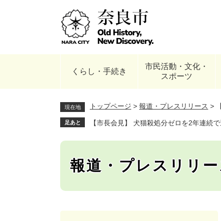
ペ
ー
ジ
の
先
頭
市民活動・文化・
で
くらし・手続き
スポーツ
す
。
トップページ
>
報道・プレスリリース
>
現在地
【市長会見】 犬猫殺処分ゼロを2年連続で
足あと
報道・プレスリリー