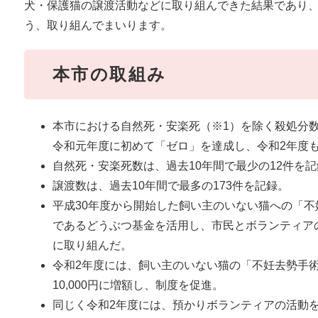
犬・保護猫の譲渡活動などに取り組んできた結果であり
う、取り組んでまいります。
本市の取組み
本市における自然死・安楽死（※1）を除く殺処分数（
令和元年度に初めて「ゼロ」を達成し、令和2年度
自然死・安楽死数は、過去10年間で最少の12件を
譲渡数は、過去10年間で最多の173件を記録。
平成30年度から開始した飼い主のいない猫への「
であるどうぶつ基金を活用し、市民とボランティア
に取り組んだ。
令和2年度には、飼い主のいない猫の「不妊去勢手術
10,000円に増額し、制度を促進。
同じく令和2年度には、預かりボランティアの活動を