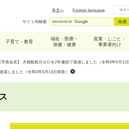
メニューを飛ばして本文へ
本文へ
Foreign language
マイ
サイト内検索
福祉・医療・
産業・しごと・
子育て・教育
保健・健康
事業者向け
【市長会見】 犬猫殺処分ゼロを2年連続で達成しました（令和3年5月13
達成しました（令和3年5月13日発表）
ス
本