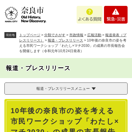
ペ
メニューを飛ばして本文へ
よ
緊
ー
く
急
ジ
あ
・
の
る
災
先
質
害
頭
トップページ
>
分類でさがす
>
市政情報
>
広報活動
>
報道発表（プ
現在地
問
で
レスリリース）
>
報道・プレスリリース
>
10年後の奈良市の姿を考
える市民ワークショップ「わたし×マチ2030」の成果の市長報告会
す
を開催します（令和元年10月24日発表）
。
報道・プレスリリース
報道・プレスリリースメニュー
本
10年後の奈良市の姿を考える
文
市民ワークショップ「わたし×
マチ2030」の成果の市長報告