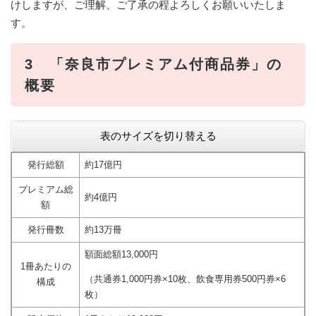
けしますが、ご理解、ご了承の程よろしくお願いいたしま
す。
3 「奈良市プレミアム付商品券」の
概要
表のサイズを切り替える
発行総額
約17億円
プレミアム総
約4億円
額
発行冊数
約13万冊
額面総額13,000円
1冊あたりの
（共通券1,000円券×10枚、飲食専用券500円券×6
構成
枚）