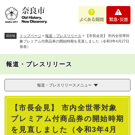
ペ
メニューを飛ばして本文へ
よ
緊
ー
く
急
ジ
あ
・
の
る
災
先
質
害
頭
トップページ
>
報道・プレスリリース
>
【市長会見】 市内全世帯対
現在地
問
で
象プレミアム付商品券の開始時期を見直しました（令和3年4月27日
発表）
す
。
報道・プレスリリース
報道・プレスリリースメニュー
本
【市長会見】 市内全世帯対象
文
プレミアム付商品券の開始時期
を見直しました（令和3年4月