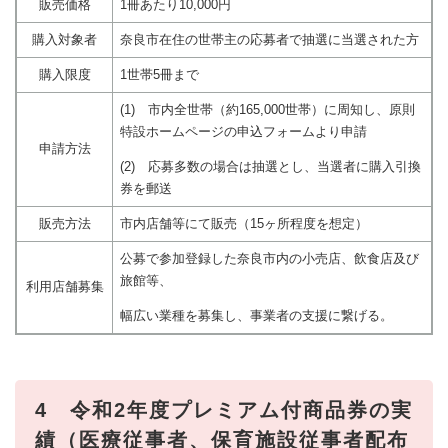
販売価格
1冊あたり10,000円
購入対象者
奈良市在住の世帯主の応募者で抽選に当選された方
購入限度
1世帯5冊まで
(1) 市内全世帯（約165,000世帯）に周知し、原則
特設ホームページの申込フォームより申請
申請方法
(2) 応募多数の場合は抽選とし、当選者に購入引換
券を郵送
販売方法
市内店舗等にて販売（15ヶ所程度を想定）
公募で参加登録した奈良市内の小売店、飲食店及び
旅館等、
利用店舗募集
幅広い業種を募集し、事業者の支援に繋げる。
4 令和2年度プレミアム付商品券の実
績（医療従事者、保育施設従事者配布