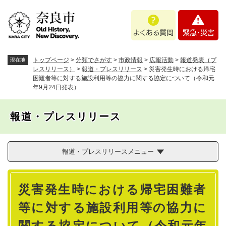
ペ
メニューを飛ばして本文へ
よ
緊
ー
く
急
ジ
あ
・
の
る
災
先
質
害
頭
トップページ
>
分類でさがす
>
市政情報
>
広報活動
>
報道発表（プ
現在地
問
で
レスリリース）
>
報道・プレスリリース
>
災害発生時における帰宅
困難者等に対する施設利用等の協力に関する協定について（令和元
す
年9月24日発表）
。
報道・プレスリリース
報道・プレスリリースメニュー
本
災害発生時における帰宅困難者
文
等に対する施設利用等の協力に
関する協定について（令和元年