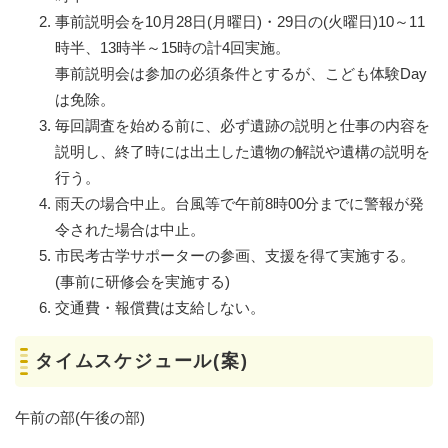
事前説明会を10月28日(月曜日)・29日の(火曜日)10～11
時半、13時半～15時の計4回実施。
事前説明会は参加の必須条件とするが、こども体験Day
は免除。
毎回調査を始める前に、必ず遺跡の説明と仕事の内容を
説明し、終了時には出土した遺物の解説や遺構の説明を
行う。
雨天の場合中止。台風等で午前8時00分までに警報が発
令された場合は中止。
市民考古学サポーターの参画、支援を得て実施する。
(事前に研修会を実施する)
交通費・報償費は支給しない。
タイムスケジュール(案)
午前の部(午後の部)