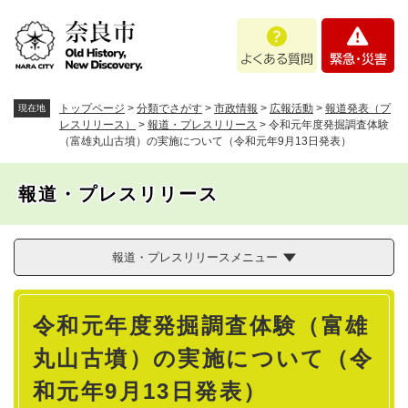
ペ
メニューを飛ばして本文へ
よ
緊
ー
く
急
ジ
あ
・
の
る
災
先
質
害
頭
トップページ
>
分類でさがす
>
市政情報
>
広報活動
>
報道発表（プ
現在地
問
で
レスリリース）
>
報道・プレスリリース
>
令和元年度発掘調査体験
（富雄丸山古墳）の実施について（令和元年9月13日発表）
す
。
報道・プレスリリース
報道・プレスリリースメニュー
本
令和元年度発掘調査体験（富雄
文
丸山古墳）の実施について（令
和元年9月13日発表）