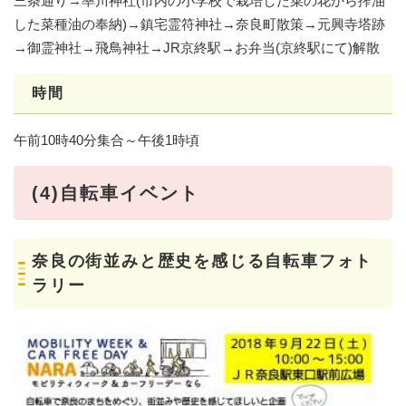
三条通り→率川神社(市内の小学校で栽培した菜の花から搾油
した菜種油の奉納)→鎮宅霊符神社→奈良町散策→元興寺塔跡
→御霊神社→飛鳥神社→JR京終駅→お弁当(京終駅にて)解散
時間
午前10時40分集合～午後1時頃
(4)自転車イベント
奈良の街並みと歴史を感じる自転車フォト
ラリー