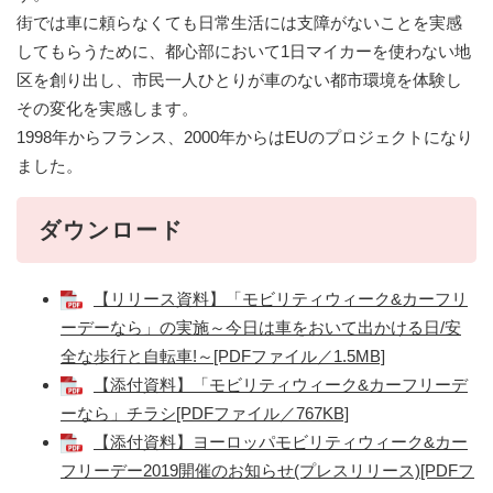
街では車に頼らなくても日常生活には支障がないことを実感
してもらうために、都心部において1日マイカーを使わない地
区を創り出し、市民一人ひとりが車のない都市環境を体験し
その変化を実感します。
1998年からフランス、2000年からはEUのプロジェクトになり
ました。
ダウンロード
【リリース資料】「モビリティウィーク&カーフリ
ーデーなら」の実施～今日は車をおいて出かける日/安
全な歩行と自転車!～[PDFファイル／1.5MB]
【添付資料】「モビリティウィーク&カーフリーデ
ーなら」チラシ[PDFファイル／767KB]
【添付資料】ヨーロッパモビリティウィーク&カー
フリーデー2019開催のお知らせ(プレスリリース)[PDFフ