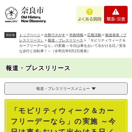
ペ
メニューを飛ばして本文へ
よ
緊
ー
く
急
ジ
あ
・
の
る
災
先
質
害
頭
トップページ
>
分類でさがす
>
市政情報
>
広報活動
>
報道発表（プ
現在地
問
で
レスリリース）
>
報道・プレスリリース
>
「モビリティウィーク＆
カーフリーデーなら」の実施 ～今日は車をおいて出かける日／安全
す
な歩行と自転車！～（令和元年9月2日発表）
。
報道・プレスリリース
報道・プレスリリースメニュー
本
「モビリティウィーク＆カー
文
フリーデーなら」の実施 ～今
日は車をおいて出かける日／