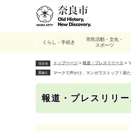
ペ
ー
ジ
の
先
頭
市民活動・文化・
で
くらし・手続き
スポーツ
す
。
トップページ
>
報道・プレスリリース
>
現在地
マークで声かけ、マンガでストップ！新た
足あと
報道・プレスリリー