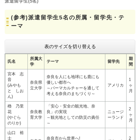
派遣留学生(5名)
(参考)派遣留学生5名の所属・留学先・テ
ーマ
表のサイズを切り替える
所属大
期
氏名
テーマ
留学先
学
間
宮本 志
奈良を人にも地球にも鹿にも
音
1
奈良県
優しい都市へ
(みやも
アメリカ
ヶ
立大学
～パーマカルチャーを通して
と しお
月
考える奈良のまちづくり～
ん)
櫓 乃里
「安心・安全の観光地、奈
2
花
奈良教
良」の実現
ニュージ
ヶ
(やぐら
育大学
～観光地としての防災の責任
ーランド
月
のりか)
～
山口 裕
士
奈良市から世界へ!
2