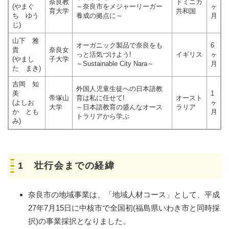
奈良教
ドミニカ
(やまぐ
～奈良市をメジャーリーガー
ヶ
育大学
共和国
ち ゆう
養成の拠点に～
月
じ)
山下 雅
オーガニック製品で奈良をも
6
貴
奈良女
っと活気づけよう!
イギリス
ヶ
(やまし
子大学
～Sustainable City Nara～
月
た まき)
吉岡 知
外国人児童生徒への日本語教
美
1
帝塚山
育は私に任せて!
オースト
(よしお
ヶ
大学
～日本語教育の盛んなオース
ラリア
か とも
月
トラリアから学ぶ
み)
1 壮行会までの経緯
奈良市の地域事業は、「地域人材コース」として、平成
27年7月15日に中核市で全国初(福島県いわき市と同時採
択)の事業採択となりました。