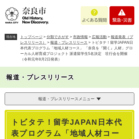
ペ
メニューを飛ばして本文へ
よ
緊
ー
く
急
ジ
あ
・
の
る
災
先
質
害
頭
トップページ
>
分類でさがす
>
市政情報
>
広報活動
>
報道発表（プ
現在地
問
で
レスリリース）
>
報道・プレスリリース
>
トビタテ！留学JAPAN日
本代表プログラム「地域人材コース」 「奈良を『開く』人材」グロ
す
ーカル人材育成プロジェクト 派遣留学生5名決定 壮行会を開催
。
（令和元年8月2日発表）
報道・プレスリリース
報道・プレスリリースメニュー
本
トビタテ！留学JAPAN日本代
文
表プログラム「地域人材コー