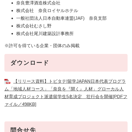
奈良豊澤酒造株式会社
株式会社 奈良ロイヤルホテル
一般社団法人日本自動車連盟(JAF) 奈良支部
株式会社むさし野
株式会社尾川建築設計事務所
※許可を得ている企業・団体のみ掲載
ダウンロード
【リリース資料】トビタテ!留学JAPAN日本代表プログラ
ム「地域人材コース」「奈良を『開く』人材」グローカル人
材育成プロジェクト派遣留学生5名決定 壮行会を開催[PDFフ
ァイル／498KB]
問合せ先