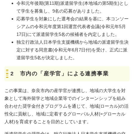
令和元年後期(第11期)派遣留学生(本地域の第5期生)とし
て学生を募集し、9名の応募がありました。
応募学生を対象にした選考会の結果を基に、本コンソー
シアムの令和元年度第1回運営代表者会議(令和元年5月
17日)にて派遣留学生5名の候補者を内定しました。
独立行政法人日本学生支援機構から地域の派遣留学生決
定に対する同意書(令和元年6月7日付)を受け、正式に派
遣留学生5名が決定しました。
2 市内の「産学官」による連携事業
この事業は、奈良市内の産学官が連携し、地域の大学生を対
象として海外留学と地域企業等でのインターンシップを組み
合わせた奨学金付きプログラムを通じて、地域(ローカル)の活
性化に貢献し、地域に定着するグローバル人材(=グローカル
人材)を育成することを目的としています。
派遣留学生の奨学金は、独立行政法人日本学生支援機構の交