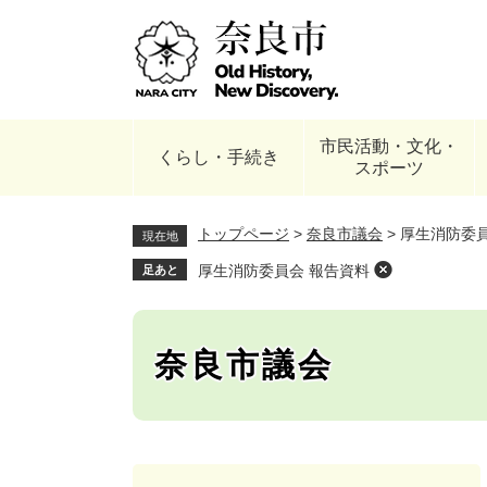
ペ
ー
ジ
の
先
頭
市民活動・文化・
で
くらし・手続き
スポーツ
す
。
トップページ
>
奈良市議会
>
厚生消防委員
現在地
厚生消防委員会 報告資料
足あと
奈良市議会