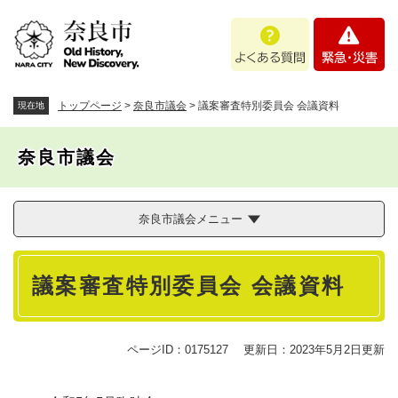
ペ
メニューを飛ばして本文へ
よ
緊
ー
く
急
ジ
あ
・
の
る
災
先
質
害
頭
トップページ
>
奈良市議会
>
議案審査特別委員会 会議資料
現在地
問
で
す
奈良市議会
。
奈良市議会メニュー
本
議案審査特別委員会 会議資料
文
ページID：0175127
更新日：2023年5月2日更新