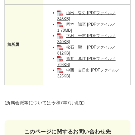
山出 哲史 [PDFファイル／
845KB]
岡本 誠至 [PDFファイル／
1.78MB]
下村 千恵 [PDFファイル／
340KB]
無所属
松石 聖一 [PDFファイル／
812KB]
酒井 孝江 [PDFファイル／
798KB
]
中西 吉日出 [PDFファイル／
325KB]
(所属会派等については令和7年7月現在)
このページに関するお問い合わせ先