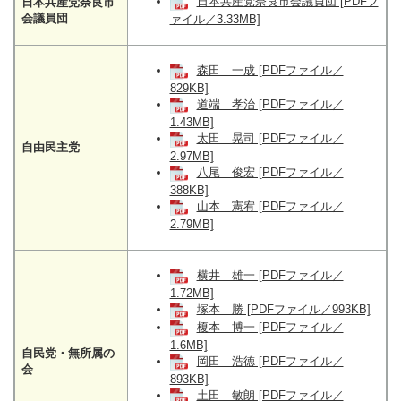
日本共産党奈良市会議員団 [PDFフ
日本共産党奈良市
会議員団
ァイル／3.33MB]
森田 一成 [PDFファイル／
829KB]
道端 孝治 [PDFファイル／
1.43MB]
太田 晃司 [PDFファイル／
自由民主党
2.97MB]
八尾 俊宏 [PDFファイル／
388KB]
山本 憲宥 [PDFファイル／
2.79MB]
横井 雄一 [PDFファイル／
1.72MB]
塚本 勝 [PDFファイル／993KB]
榎本 博一 [PDFファイル／
1.6MB]
自民党・無所属の
岡田 浩徳 [PDFファイル／
会
893KB]
土田 敏朗 [PDFファイル／