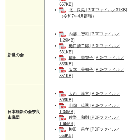
657KB]
北 良晃 [PDFファイル／31KB]
（令和7年4月辞職）
内藤 智司 [PDFファイル／
1.29MB]
樋口清二郎 [PDFファイル／
531KB]
新世の会
鍵田 美智子 [PDFファイル／
866KB]
阪本 美知子 [PDFファイル／
851KB]
大西 淳文 [PDFファイル／
506KB]
山岡 稔季 [PDFファイル／
日本維新の会奈良
1.04MB]
市議団
佐野 和則 [PDFファイル／
1.65MB]
柳田 昌孝 [PDFファイル／
668KB]