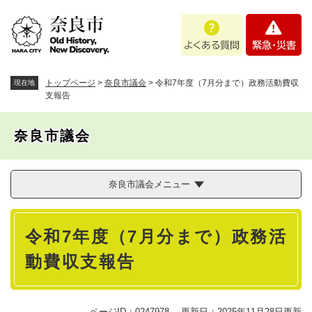
ペ
メニューを飛ばして本文へ
よ
緊
ー
く
急
ジ
あ
・
の
る
災
先
質
害
頭
トップページ
>
奈良市議会
>
令和7年度（7月分まで）政務活動費収
現在地
問
で
支報告
す
。
奈良市議会
奈良市議会メニュー
本
令和7年度（7月分まで）政務活
文
動費収支報告
ページID：0247978
更新日：2025年11月28日更新