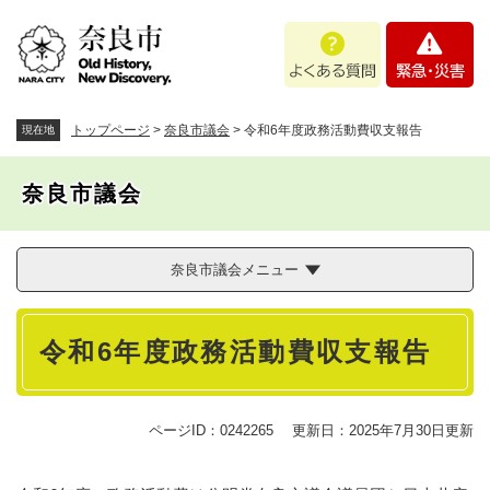
ペ
メニューを飛ばして本文へ
よ
緊
ー
く
急
ジ
あ
・
の
る
災
先
質
害
頭
トップページ
>
奈良市議会
>
令和6年度政務活動費収支報告
現在地
問
で
す
奈良市議会
。
奈良市議会メニュー
本
令和6年度政務活動費収支報告
文
ページID：0242265
更新日：2025年7月30日更新