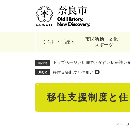
ペ
ー
ジ
の
先
頭
市民活動・文化・
で
くらし・手続き
スポーツ
す
。
トップページ
>
組織でさがす
>
広報課
>
現在地
移住支援制度と住まい
足あと
本
移住支援制度と住
文
ページI