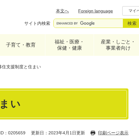
メニューを飛ばして本文へ
本文へ
Foreign language
マイ
サイト内検索
福祉・医療・
産業・しごと・
子育て・教育
保健・健康
事業者向け
移住支援制度と住まい
まい
D：0205659
更新日：2023年4月1日更新
印刷ページ表示