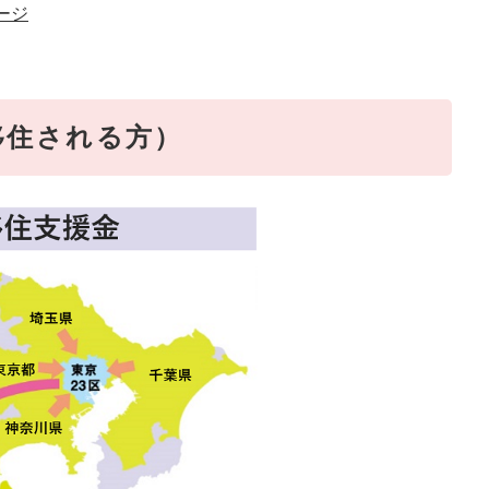
ージ
移住される方）