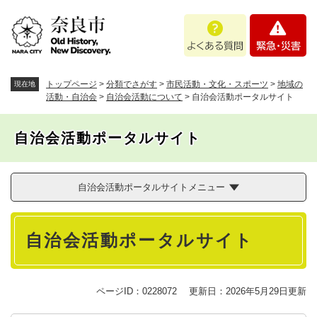
ペ
メニューを飛ばして本文へ
よ
緊
ー
く
急
ジ
あ
・
の
る
災
先
質
害
頭
トップページ
>
分類でさがす
>
市民活動・文化・スポーツ
>
地域の
現在地
問
で
活動・自治会
>
自治会活動について
>
自治会活動ポータルサイト
す
。
自治会活動ポータルサイト
自治会活動ポータルサイトメニュー
本
自治会活動ポータルサイト
文
ページID：0228072
更新日：2026年5月29日更新