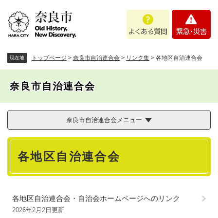
ペ
メニューを飛ばして本文へ
よ
緊
ー
く
急
ジ
あ
・
の
る
災
先
質
害
頭
トップページ
>
奈良市自治連合会
>
リンク集
>
各地区自治連合会
現在地
問
で
す
奈良市自治連合会
。
奈良市自治連合会メニュー
本
各地区自治連合会
文
各地区自治連合会・自治会ホームページへのリンク
2026年2月2日更新