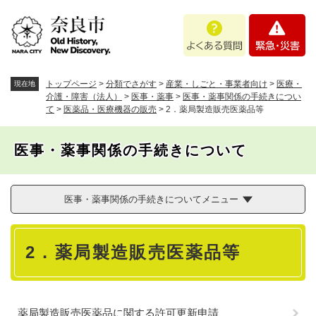
ペ
メニューを飛ばして本文へ
よ
緊
ー
く
急
ジ
あ
・
の
る
災
先
質
害
頭
トップページ
>
分類でさがす
>
産業・しごと・事業者向け
>
医療・
現在地
問
で
介護・障害（法人）
>
医事・薬事
>
医事・薬事関係の手続きについ
て
>
医薬品・医療機器の販売
>
2．薬局製造販売医薬品等
す
。
医事・薬事関係の手続きについて
医事・薬事関係の手続きについてメニュー
本
2．薬局製造販売医薬品等
文
薬局製造販売医薬品に関する許可更新申請