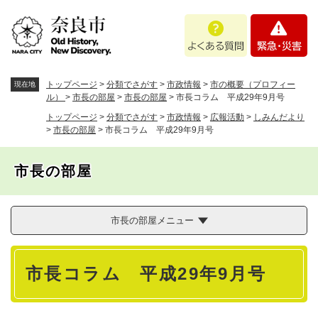
ペ
メニューを飛ばして本文へ
よ
緊
ー
く
急
ジ
あ
・
の
る
災
先
質
害
頭
トップページ
>
分類でさがす
>
市政情報
>
市の概要（プロフィー
現在地
問
で
ル）
>
市長の部屋
>
市長の部屋
>
市長コラム 平成29年9月号
す
トップページ
>
分類でさがす
>
市政情報
>
広報活動
>
しみんだより
。
>
市長の部屋
>
市長コラム 平成29年9月号
市長の部屋
市長の部屋メニュー
本
市長コラム 平成29年9月号
文