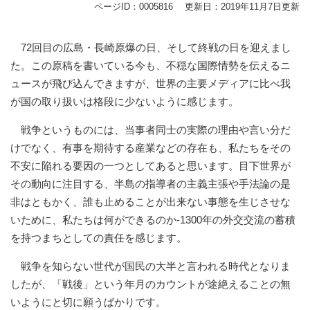
ページID：0005816
更新日：2019年11月7日更新
72回目の広島・長崎原爆の日、そして終戦の日を迎えまし
た。この原稿を書いている今も、不穏な国際情勢を伝えるニ
ュースが飛び込んできますが、世界の主要メディアに比べ我
が国の取り扱いは格段に少ないように感じます。
戦争というものには、当事者同士の実際の理由や言い分だ
けでなく、有事を期待する産業などの存在も、私たちをその
不安に陥れる要因の一つとしてあると思います。目下世界が
その動向に注目する、半島の指導者の主義主張や手法論の是
非はともかく、誰も止めることが出来ない事態を生じさせな
いために、私たちは何ができるのか-1300年の外交交流の蓄積
を持つまちとしての責任を感じます。
戦争を知らない世代が国民の大半と言われる時代となりま
したが、「戦後」という年月のカウントが途絶えることの無
いようにと切に願うばかりです。