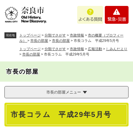
ペ
メニューを飛ばして本文へ
よ
緊
ー
く
急
ジ
あ
・
の
る
災
先
質
害
頭
トップページ
>
分類でさがす
>
市政情報
>
市の概要（プロフィー
現在地
問
で
ル）
>
市長の部屋
>
市長の部屋
>
市長コラム 平成29年5月号
す
トップページ
>
分類でさがす
>
市政情報
>
広報活動
>
しみんだより
。
>
市長の部屋
>
市長コラム 平成29年5月号
市長の部屋
市長の部屋メニュー
本
市長コラム 平成29年5月号
文