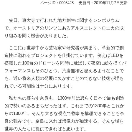
ページID：0005428
更新日：2019年11月7日更新
先日、東大寺で行われた地方創生に関するシンポジウム
で、オーストリアのリンツにあるアルスエレクトロニカの取
り組みを聞く機会がありました。
ここには世界中から芸術家や研究者が集まり、革新的で創
造性に溢れるプロジェクトを仕掛けています。例えばLEDを
搭載した100台のドローンを同時に飛ばして夜空に絵を描くパ
フォーマンスもそのひとつ。荒唐無稽と思えるようなことで
も、近い将来人類の発展に欠かすことのできない技術が埋も
れている可能性は十分にあります。
私たちの暮らす奈良も、1300年前は恐らく日本で最も創造
的で勢いのあるまちだったはず。これまでの1300年とこれか
らの1300年。そんな大きな視点で物事を構想できることも奈
良の強みです。奈良に来れば想像力が加速する、そんな場を
世界の人たちに提供できればと思います。