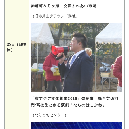
赤膚町＆月ヶ瀬 交流ふれあい市場
（旧赤膚山グラウンド跡地）
25日（日曜
日）
「東アジア文化都市2016」奈良市 舞台芸術部
門:高校生と創る演劇「ならのはこぶね」
（ならまちセンター）