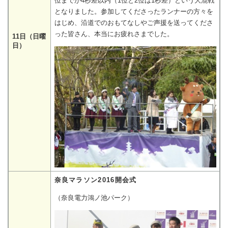
位までが4秒差以内（1位と2位は1秒差）という大混戦
となりました。参加してくださったランナーの方々を
はじめ、沿道でのおもてなしやご声援を送ってくださ
った皆さん、本当にお疲れさまでした。
11日（日曜
日）
奈良マラソン2016開会式
（奈良電力鴻ノ池パーク）