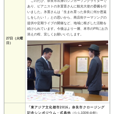
このたび、奈良市出身のシンガーソングライターで
あり、ピアニストの氷置晋さんに観光大使の委嘱を行
いました。氷置さんは「生まれ育った奈良に何か恩返
しをしたい！」との思いから、商店街テーマソングの
提供や定期ライブの開催など、地域に根ざした活動を
続けられています。今後はより一層、本市のPRにお力
添えの程、宜しくお願いいたします。
27日（火曜
日）
「東アジア文化都市2016」奈良市クロージング
記念シンポジウム・式典他
（なら100年会館）