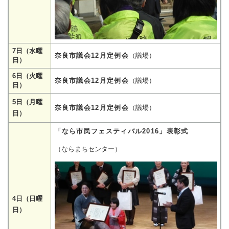
7日（水曜
奈良市議会12月定例会
（議場）
日）
6日（火曜
奈良市議会12月定例会
（議場）
日）
5日（月曜
奈良市議会12月定例会
（議場）
日）
「なら市民フェスティバル2016」表彰式
（ならまちセンター）
4日（日曜
日）