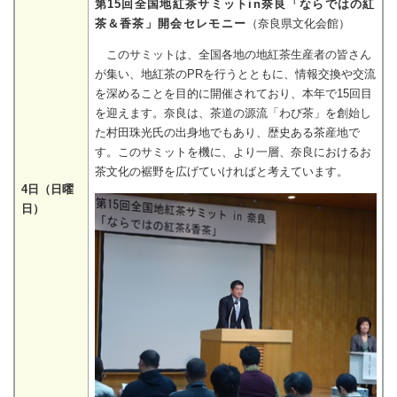
第15回全国地紅茶サミットin奈良「ならではの紅
茶＆香茶」開会セレモニー
（奈良県文化会館）
このサミットは、全国各地の地紅茶生産者の皆さん
が集い、地紅茶のPRを行うとともに、情報交換や交流
を深めることを目的に開催されており、本年で15回目
を迎えます。奈良は、茶道の源流「わび茶」を創始し
た村田珠光氏の出身地でもあり、歴史ある茶産地で
す。このサミットを機に、より一層、奈良におけるお
茶文化の裾野を広げていければと考えています。
4日（日曜
日）