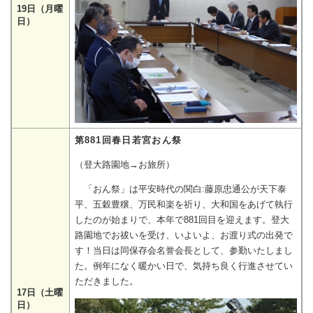
19日（月曜
日）
第881回春日若宮おん祭
（登大路園地→お旅所）
「おん祭」は平安時代の関白:藤原忠通公が天下泰
平、五穀豊穣、万民和楽を祈り、大和国をあげて執行
したのが始まりで、本年で881回目を迎えます。登大
路園地でお祓いを受け、いよいよ、お渡り式の出発で
す！当日は同保存会名誉会長として、参勤いたしまし
た。例年になく暖かい日で、気持ち良く行進させてい
ただきました。
17日（土曜
日）