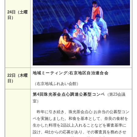
24日（土曜
日）
地域ミーティング:右京地区自治連合会
22日（木曜
日）
（右京地域ふれあい会館）
第4回珠光茶会点心調達公募型コンペ
（第23会議
室）
昨年に引き続き、珠光茶会点心:お弁当の公募型コン
ペを実施しました。和食を基本として、奈良の食材を
生かした料理を2品以上入れることなどを審査基準に
設け、4社からの応募があり、その審査員を務めさせ