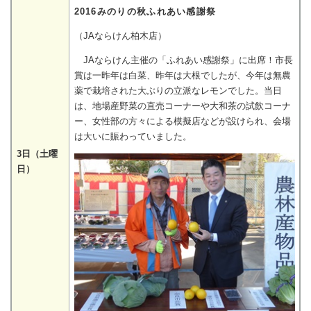
2016みのりの秋ふれあい感謝祭
（JAならけん柏木店）
JAならけん主催の「ふれあい感謝祭」に出席！市長
賞は一昨年は白菜、昨年は大根でしたが、今年は無農
薬で栽培された大ぶりの立派なレモンでした。当日
は、地場産野菜の直売コーナーや大和茶の試飲コーナ
ー、女性部の方々による模擬店などが設けられ、会場
は大いに賑わっていました。
3日（土曜
日）