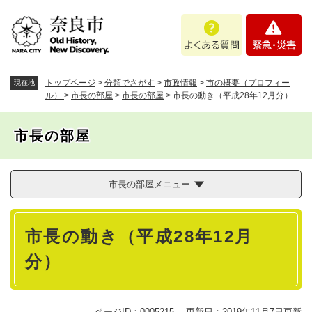
ペ
メニューを飛ばして本文へ
よ
緊
ー
く
急
ジ
あ
・
の
る
災
先
質
害
頭
トップページ
>
分類でさがす
>
市政情報
>
市の概要（プロフィー
現在地
問
で
ル）
>
市長の部屋
>
市長の部屋
>
市長の動き（平成28年12月分）
す
。
市長の部屋
市長の部屋メニュー
本
市長の動き（平成28年12月
文
分）
ページID：0005215
更新日：2019年11月7日更新