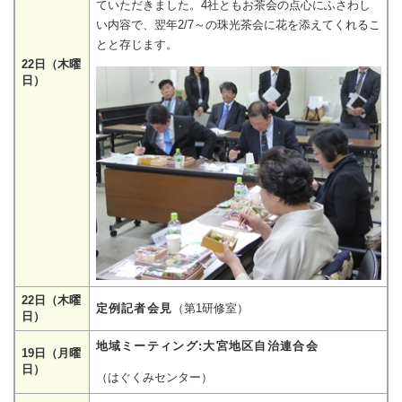
ていただきました。4社ともお茶会の点心にふさわし
い内容で、翌年2/7～の珠光茶会に花を添えてくれるこ
とと存じます。
22日（木曜
日）
22日（木曜
定例記者会見
（第1研修室）
日）
地域ミーティング:大宮地区自治連合会
19日（月曜
日）
（はぐくみセンター）