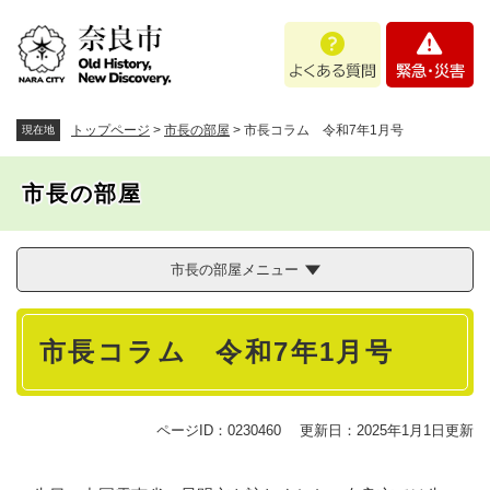
ペ
メニューを飛ばして本文へ
よ
緊
ー
く
急
ジ
あ
・
の
る
災
先
質
害
頭
トップページ
>
市長の部屋
>
市長コラム 令和7年1月号
現在地
問
で
す
市長の部屋
。
市長の部屋メニュー
本
市長コラム 令和7年1月号
文
ページID：0230460
更新日：2025年1月1日更新