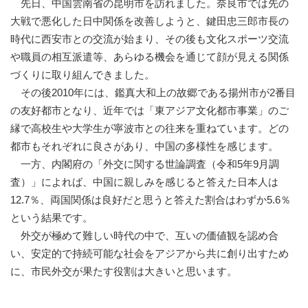
先日、中国雲南省の昆明市を訪れました。奈良市では先の
大戦で悪化した日中関係を改善しようと、鍵田忠三郎市長の
時代に西安市との交流が始まり、その後も文化スポーツ交流
や職員の相互派遣等、あらゆる機会を通じて顔が見える関係
づくりに取り組んできました。
その後2010年には、鑑真大和上の故郷である揚州市が2番目
の友好都市となり、近年では「東アジア文化都市事業」のご
縁で高校生や大学生が寧波市との往来を重ねています。どの
都市もそれぞれに良さがあり、中国の多様性を感じます。
一方、内閣府の「外交に関する世論調査（令和5年9月調
査）」によれば、中国に親しみを感じると答えた日本人は
12.7％、両国関係は良好だと思うと答えた割合はわずか5.6％
という結果です。
外交が極めて難しい時代の中で、互いの価値観を認め合
い、安定的で持続可能な社会をアジアから共に創り出すため
に、市民外交が果たす役割は大きいと思います。