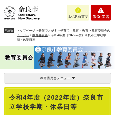
ペ
メニューを飛ばして本文へ
よ
緊
ー
く
急
ジ
あ
・
の
る
災
先
質
害
頭
トップページ
>
分類でさがす
>
子育て・教育
>
教育
>
教育委員会の
現在地
問
で
ページへ
>
教育委員会
>
令和4年度（2022年度）奈良市立学校学
期・休業日等
す
。
教育委員会
教育委員会メニュー
本
令和4年度（2022年度）奈良市
文
立学校学期・休業日等